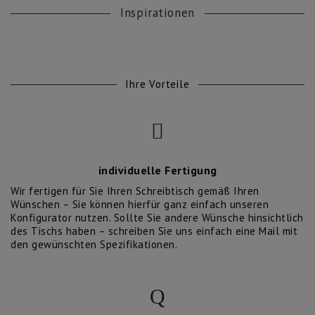
Inspirationen
Ihre Vorteile
KUNDENSERVICE
Kontakt
individuelle Fertigung
Telefon 033231 627 04
Wir fertigen für Sie Ihren Schreibtisch gemäß Ihren
PROFESSIONALS
Wünschen – Sie können hierfür ganz einfach unseren
Konfigurator nutzen. Sollte Sie andere Wünsche hinsichtlich
B2B Anfrage
des Tischs haben – schreiben Sie uns einfach eine Mail mit
Bilddatenbank / Texte
den gewünschten Spezifikationen.
Press Kit
LEGALS
Impressum