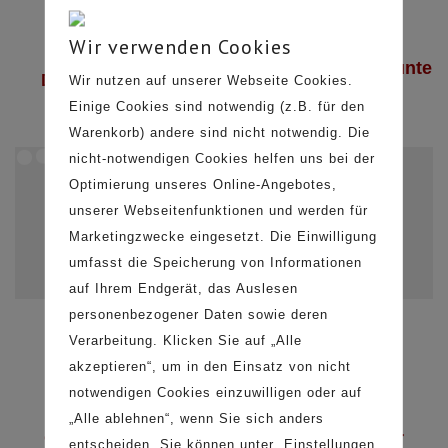
Wir verwenden Cookies
C11 – der
C21 – der
C33 – der Bunte
Dreibeinig
Vierbeinige
Wir nutzen auf unserer Webseite Cookies.
Einige Cookies sind notwendig (z.B. für den
Warenkorb) andere sind nicht notwendig. Die
nicht-notwendigen Cookies helfen uns bei der
Optimierung unseres Online-Angebotes,
unserer Webseitenfunktionen und werden für
Marketingzwecke eingesetzt. Die Einwilligung
umfasst die Speicherung von Informationen
auf Ihrem Endgerät, das Auslesen
personenbezogener Daten sowie deren
Couchtisch
Couchtisch
Couchtisch
Verarbeitung. Klicken Sie auf „Alle
C41
C43
C51
akzeptieren“, um in den Einsatz von nicht
notwendigen Cookies einzuwilligen oder auf
„Alle ablehnen“, wenn Sie sich anders
C41 – der
C51 – der
entscheiden. Sie können unter „Einstellungen