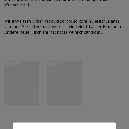
Wünsche mit.
Wir erweitern unser Produktportfolio kontinuierlich. Daher
schauen Sie öfters mal vorbei – vielleicht ist der Eine oder
Andere neue Tisch Ihr nächster Wunschkandidat…
Couchtisch
Couchtisch
C21
C31