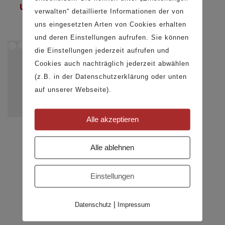
C43 – der Bunte
Universale
Filigrane
verwalten“ detaillierte Informationen der von
uns eingesetzten Arten von Cookies erhalten
und deren Einstellungen aufrufen. Sie können
die Einstellungen jederzeit aufrufen und
Cookies auch nachträglich jederzeit abwählen
(z.B. in der Datenschutzerklärung oder unten
auf unserer Webseite).
Alle akzeptieren
Couchtisch
Couchtisch
C61
C63
Alle ablehnen
Einstellungen
C61 – der
C63 – der Bunte
Runde
|
Datenschutz
Impressum