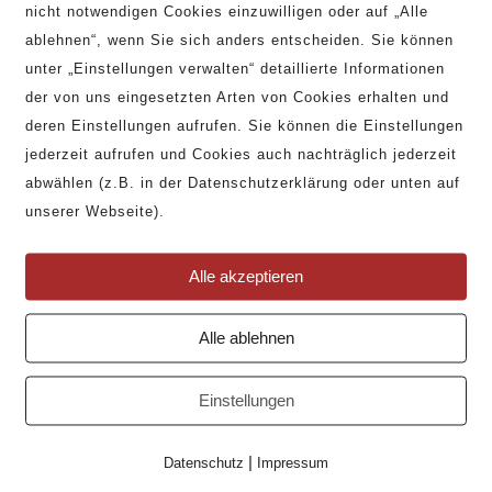
nicht notwendigen Cookies einzuwilligen oder auf „Alle
B2B Anfrage
ablehnen“, wenn Sie sich anders entscheiden. Sie können
Bilddatenbank / Texte
unter „Einstellungen verwalten“ detaillierte Informationen
Press Kit
der von uns eingesetzten Arten von Cookies erhalten und
LEGALS
deren Einstellungen aufrufen. Sie können die Einstellungen
Impressum
jederzeit aufrufen und Cookies auch nachträglich jederzeit
Allgemeine Geschäftsbedingungen
abwählen (z.B. in der Datenschutzerklärung oder unten auf
Versand- und Zahlungsbedingungen
unserer Webseite).
Widerrufsrecht
Datenschutz
SOCIAL MEDIA
Alle akzeptieren
Instagram
Alle ablehnen
Pinterest
Facebook
Einstellungen
|
Datenschutz
Impressum