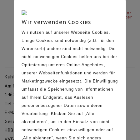
Login or
Register
Wir verwenden Cookies
Wir nutzen auf unserer Webseite Cookies.
Einige Cookies sind notwendig (z.B. für den
Warenkorb) andere sind nicht notwendig. Die
Impressum
nicht-notwendigen Cookies helfen uns bei der
Optimierung unseres Online-Angebotes,
KUNDENSERVICE
unserer Webseitenfunktionen und werden für
Kuhl Möbelwerkstatt GmbH
Marketingzwecke eingesetzt. Die Einwilligung
Kontakt
Am Rosengarten 7b
umfasst die Speicherung von Informationen
Telefon 033231 627 04
14621 Schönwalde-Glien
PROFESSIONALS
auf Ihrem Endgerät, das Auslesen
Tel.: 033231 / 62704
personenbezogener Daten sowie deren
B2B Anfrage
E-Mail: info@kuhl-moebel.de
Verarbeitung. Klicken Sie auf „Alle
Bilddatenbank / Texte
Geschäftsführer: Tischlermeister Christian Kuhl
akzeptieren“, um in den Einsatz von nicht
Press Kit
LEGALS
HRB 25463 Amtsgericht Potsdam
notwendigen Cookies einzuwilligen oder auf
„Alle ablehnen“, wenn Sie sich anders
VAT-ID: DE 284 228 826