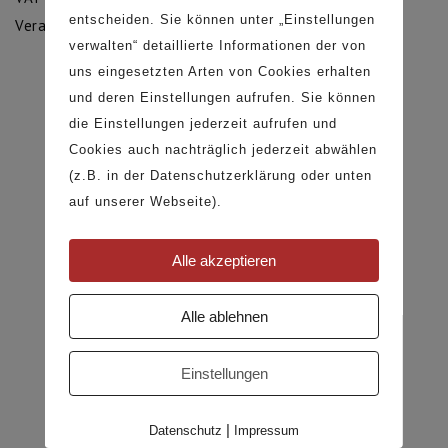
Impressum
entscheiden. Sie können unter „Einstellungen
Verantwortlicher gemäß § 6 MdSTV: Christian Kuhl
Allgemeine Geschäftsbedingungen
verwalten“ detaillierte Informationen der von
Versand- und Zahlungsbedingungen
uns eingesetzten Arten von Cookies erhalten
Widerrufsrecht
und deren Einstellungen aufrufen. Sie können
Datenschutz
SOCIAL MEDIA
die Einstellungen jederzeit aufrufen und
Cookies auch nachträglich jederzeit abwählen
Instagram
(z.B. in der Datenschutzerklärung oder unten
Pinterest
auf unserer Webseite).
Facebook
Alle akzeptieren
Alle ablehnen
Einstellungen
© Copyright 2026 · Kuhl Möbelwerkstatt GmbH
|
Datenschutz
Impressum
Cookies