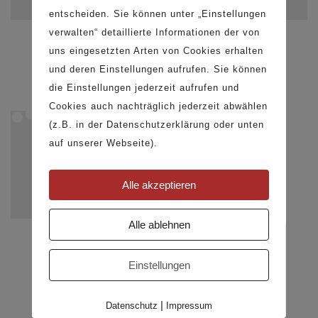
Impressum
entscheiden. Sie können unter „Einstellungen
Allgemeine Geschäftsbedingungen
verwalten“ detaillierte Informationen der von
Couchtisch
Schreibtisch
Schreibtisch
Versand- und Zahlungsbedingungen
uns eingesetzten Arten von Cookies erhalten
Widerrufsrecht
C63
E2
W31
und deren Einstellungen aufrufen. Sie können
Datenschutz
SOCIAL MEDIA
die Einstellungen jederzeit aufrufen und
Cookies auch nachträglich jederzeit abwählen
Instagram
(z.B. in der Datenschutzerklärung oder unten
Pinterest
auf unserer Webseite).
Facebook
Alle akzeptieren
Alle ablehnen
Schreibtisch
W61
Einstellungen
© Copyright 2026 · Kuhl Möbelwerkstatt GmbH
|
Datenschutz
Impressum
Cookies