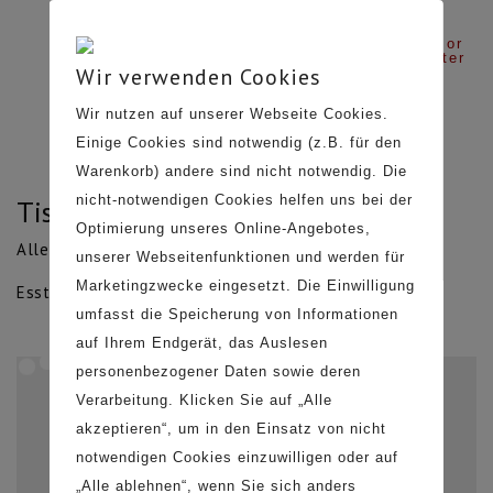
Login or
Register
Wir verwenden Cookies
Wir nutzen auf unserer Webseite Cookies.
Einige Cookies sind notwendig (z.B. für den
Warenkorb) andere sind nicht notwendig. Die
nicht-notwendigen Cookies helfen uns bei der
Tische
Optimierung unseres Online-Angebotes,
KUNDENSERVICE
Alle 4 Ergebnisse werden angezeigt
unserer Webseitenfunktionen und werden für
Marketingzwecke eingesetzt. Die Einwilligung
Esstische Schreibtische Couchtische Kindertische
Kontakt
umfasst die Speicherung von Informationen
Telefon 033231 627 04
PROFESSIONALS
auf Ihrem Endgerät, das Auslesen
personenbezogener Daten sowie deren
B2B Anfrage
Verarbeitung. Klicken Sie auf „Alle
Bilddatenbank / Texte
akzeptieren“, um in den Einsatz von nicht
Press Kit
LEGALS
notwendigen Cookies einzuwilligen oder auf
„Alle ablehnen“, wenn Sie sich anders