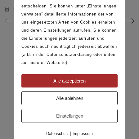
Impressum
entscheiden. Sie können unter „Einstellungen
28. Februar 2025
Allgemeine Geschäftsbedingungen
verwalten“ detaillierte Informationen der von
Versand- und Zahlungsbedingungen
uns eingesetzten Arten von Cookies erhalten
Widerrufsrecht
und deren Einstellungen aufrufen. Sie können
Datenschutz
SOCIAL MEDIA
die Einstellungen jederzeit aufrufen und
Cookies auch nachträglich jederzeit abwählen
Instagram
(z.B. in der Datenschutzerklärung oder unten
Pinterest
auf unserer Webseite).
Facebook
Alle akzeptieren
Alle ablehnen
Einstellungen
© Copyright 2026 · Kuhl Möbelwerkstatt GmbH
|
Datenschutz
Impressum
Cookies